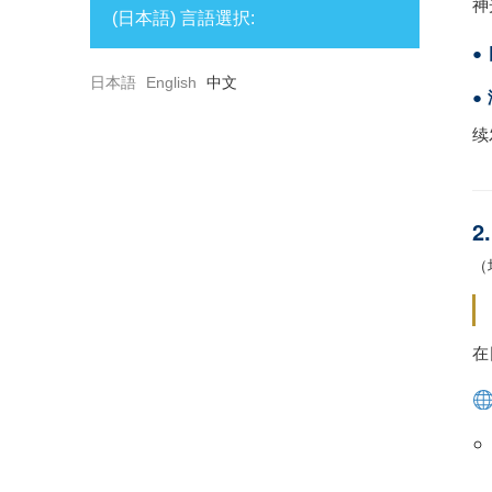
神
(日本語) 言語選択:
●
日本語
English
中文
●
续
2
（
在